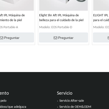
 Aft IPL Máquina de
Elight Shr Aft IPL Máquina de
ELIGHT IPL 
miento de la piel
belleza para el cuidado de la piel
para el cuid
OS Portable-A
Modelo:
EOS Portable-D
Modelo:
EO
Preguntar
Preguntar
ento
Servicio
 pelo
Servicio After-sale
idoso/que adelgaza
Servicio de OEM&ODM