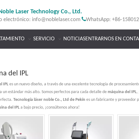
Noble Laser Technology Co., Ltd.

o electrónico:
info@noblelaser.com
WhatsApp: +86-15801
ATAMIENTO
SERVICIO
NOTICIAS
ENTRARNOS EN CONT
a del IPL
l IPL
es un nuevo diseño, a través de una excelente tecnología de procesamiento
a un estándar más alto. Somos perfectos para cada detalle de
máquina del IPL
,
erfecta.
Tecnología láser noble Co., Ltd de Pekín
es un fabricante y proveedor 
ina del IPL
a bajo precio, ¡consúltenos ahora!