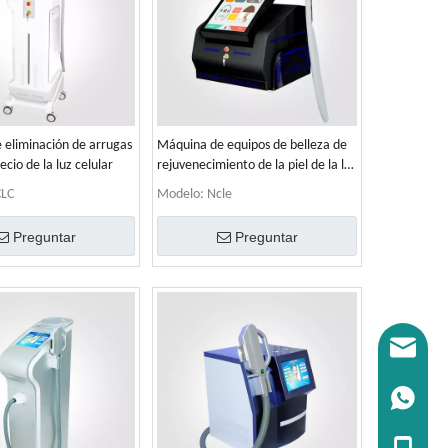
 eliminación de arrugas
Máquina de equipos de belleza de
ecio de la luz celular
rejuvenecimiento de la piel de la luz
de la luz celular
LC
Modelo:
Ncle
Preguntar
Preguntar
Correo el
WhatsApp
Tel:+86 