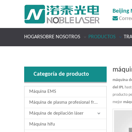
Beijing 

Corre
HOGAR
SOBRE NOSOTROS
PRODUCTOS
TR
máquin
Categoría de producto
máquina de
del IPL
hast
Máquina EMS
producto p
mejor
máqu
Máquina de plasma profesional fría
Máquina de depilación láser
Máquina hifu