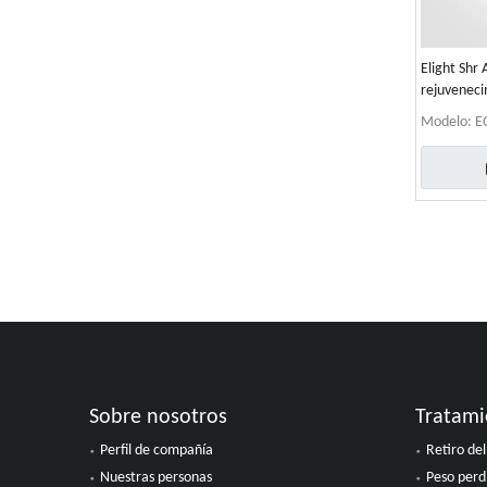
Elight Shr
rejuveneci
Modelo:
E
»
Sobre nosotros
Tratami
Perfil de compañía
Retiro del
Nuestras personas
Peso perd