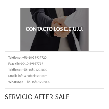
CONTACTO LOS E.E.U.U.
Teléfono:
+86-10-59937720
Fax:
+86-10-10-59937719
Teléfono:
+86-15801222030
Email:
info@noblelaser.com
WhatsApp:
+86-15801222030
SERVICIO AFTER-SALE