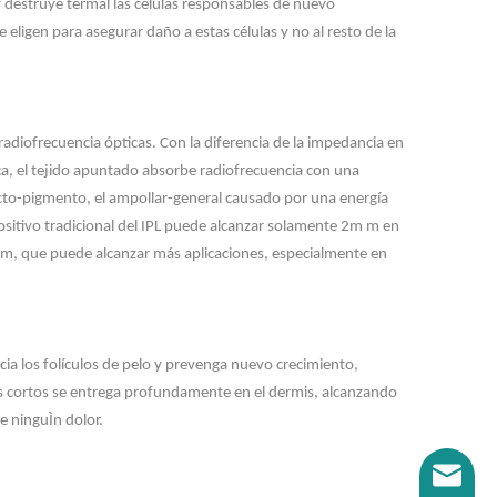
 y destruye termal las células responsables de nuevo
 eligen para asegurar daño a estas células y no al resto de la
radiofrecuencia ópticas. Con la diferencia de la impedancia en
ca, el tejido apuntado absorbe radiofrecuencia con una
fecto-pigmento, el ampollar-general causado por una energía
sitivo tradicional del IPL puede alcanzar solamente 2m m en
m m, que puede alcanzar más aplicaciones, especialmente en
a los folículos de pelo y prevenga nuevo crecimiento,
lsos cortos se entrega profundamente en el dermis, alcanzando
e ninguÌn dolor.
Correo el