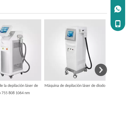
WhatsApp
Tel:+86 
 la depilación láser de
Máquina de depilación láser de diodo
Elight Shr Af
o 755 808 1064 nm
para el