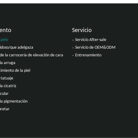
ento
Servicio
 pelo
Servicio After-sale
idoso/que adelgaza
Servicio de OEM&ODM
de la carrocería de elevación de cara
Entrenamiento
la arruga
imiento de la piel
 tatuaje
la cicatriz
cular
 la pigmentación
pretar