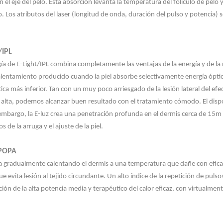
 el eje del pelo. Esta absorción levanta la temperatura del folículo de pelo
. Los atributos del laser (longitud de onda, duración del pulso y potencia) se
/IPL
ía de E-Light/IPL combina completamente las ventajas de la energía y de la 
calentamiento producido cuando la piel absorbe selectivamente energía ópti
ica más inferior. Tan con un muy poco arriesgado de la lesión lateral del e
 alta, podemos alcanzar buen resultado con el tratamiento cómodo. El dispo
in embargo, la E-luz crea una penetración profunda en el dermis cerca de 15
s de la arruga y el ajuste de la piel.
POPA
a gradualmente calentando el dermis a una temperatura que dañe con eficaci
e evita lesión al tejido circundante. Un alto índice de la repetición de pu
ión de la alta potencia media y terapéutico del calor eficaz, con virtualment