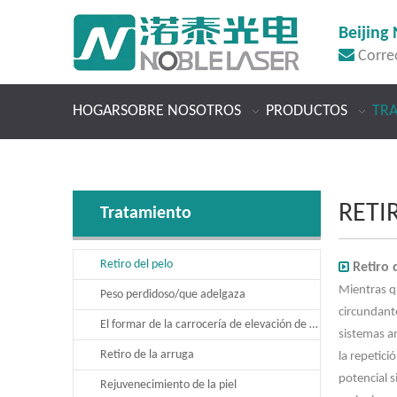
Beijing 

Corre
HOGAR
SOBRE NOSOTROS
PRODUCTOS
TR
RETI
Tratamiento
Retiro del pelo

Retiro 
Mientras q
Peso perdidoso/que adelgaza
circundant
El formar de la carrocería de elevación de cara
sistemas an
Retiro de la arruga
la repetici
potencial s
Rejuvenecimiento de la piel