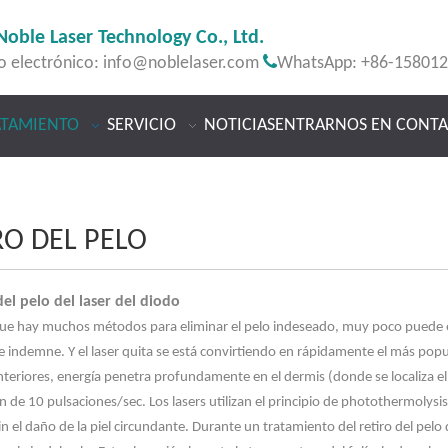
Noble Laser Technology Co., Ltd.

o electrónico:
info@noblelaser.com
WhatsApp: +86-15801
ATAMIENTO
SERVICIO
NOTICIAS
ENTRARNOS EN CONT
RO DEL PELO
del pelo del laser del diodo
ue hay muchos métodos para eliminar el pelo indeseado, muy poco puede el
e indemne. Y el laser quita se está convirtiendo en rápidamente el más popu
teriores, energía penetra profundamente en el dermis (donde se localiza el f
ón de 10 pulsaciones/sec. Los lasers utilizan el principio de photothermolysi
in el daño de la piel circundante. Durante un tratamiento del retiro del pelo de