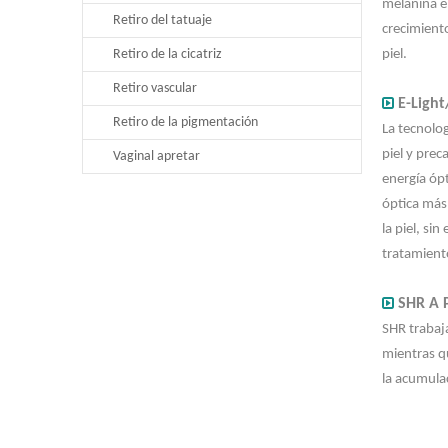
melanina en
Retiro del tatuaje
crecimiento
Retiro de la cicatriz
piel.
Retiro vascular

E-Light
Retiro de la pigmentación
La tecnolog
piel y pre
Vaginal apretar
energía ópt
óptica más
la piel, s
tratamiento

SHR A 
SHR trabaj
mientras qu
la acumulac