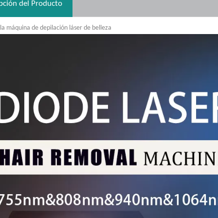
pción del Producto
 la máquina de depilación láser de belleza