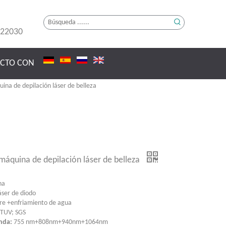
222030
ACTO CON
uina de depilación láser de belleza
 máquina de depilación láser de belleza
na
ser de diodo
re +enfriamiento de agua
 TUV; SGS
onda:
755 nm+808nm+940nm+1064nm