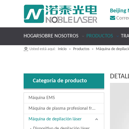
Beijing 

Corre
HOGAR
SOBRE NOSOTROS
PRODUCTOS
TR
Usted está aquí:
Inicio
»
Productos
»
Máquina de depilaci
DETAL
Categoría de producto
Máquina EMS
Máquina de plasma profesional fría
Máquina de depilación láser
Dispositivo de depilación láser de doble pieza de mano