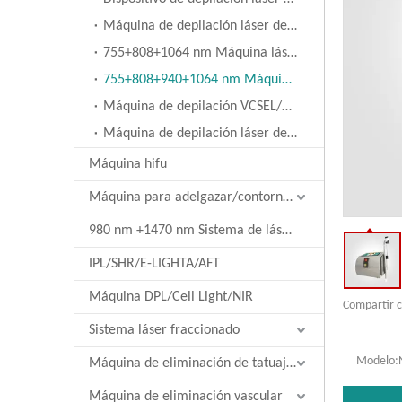
Máquina de depilación láser de diodo de 808 nm
755+808+1064 nm Máquina láser de diodo
755+808+940+1064 nm Máquina láser de diodo
Máquina de depilación VCSEL/LED
Máquina de depilación láser de diodo acoplado a fibra
Máquina hifu
Máquina para adelgazar/contornear el cuerpo
980 nm +1470 nm Sistema de láser de diodo
IPL/SHR/E-LIGHTA/AFT
Máquina DPL/Cell Light/NIR
Compartir c
Sistema láser fraccionado
Modelo:
Máquina de eliminación de tatuajes láser
Máquina de eliminación vascular