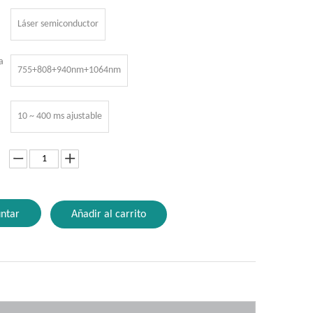
Láser semiconductor
a
755+808+940nm+1064nm
10 ~ 400 ms ajustable
ntar
Añadir al carrito