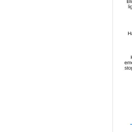
Depilación láser de diodo 755 808 940 1064 máquina láser
Máquina de depilación láser de diodo profesional