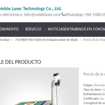
Noble Laser Technology Co., Ltd.

o electrónico:
info@noblelaser.com
WhatsApp: +86-15801
ATAMIENTO
SERVICIO
NOTICIAS
ENTRARNOS EN CONT
ón láser
»
755+808+940+1064 nm Máquina láser de diodo
»
Precio de la máq
LE DEL PRODUCTO
Precio de la
Origen:
Porcela
Tipo de láser:
Lá
Enfriamiento:
Ai
Certificado:
Ce;
3 longitud de 